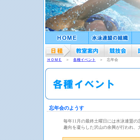
ＨＯＭＥ
＞
各種イベント
＞ 忘年会
忘年会のようす
毎年11月の最終土曜日には水泳連盟の
趣向を凝らした沢山の余興が行われ、